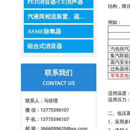
PED消音器/CE消声器
结构，降
汽液两相流装置、疏水器、控制器、调节器
例如：
ASME除氧器
组合式消音器
汽包排汽
集汽联箱
蒸汽安全
过热器排
联系我们
等等其他
CONTACT US
适用温度
适用压力
联系人：马经理
微 信：13775596107
二、低压
手 机：13775596107
1、采用
邮 箱：3666099629@qq.com