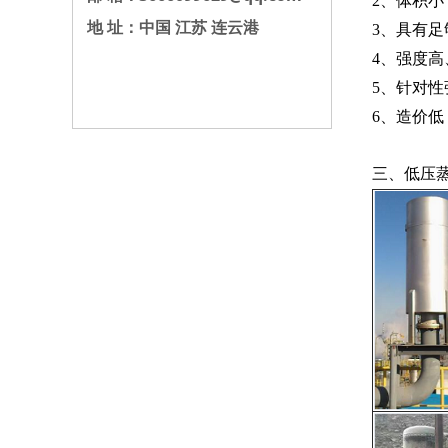
2、体积
地 址：中国 江苏 连云港
3、具有
4、强度
5、针对性
6、造价低
三、低压