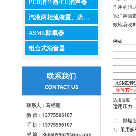
PED消音器/CE消声器
作用的阻
宽消声频
汽液两相流装置、疏水器、控制器、调节器
效地吸收
ASME除氧器
例如：
组合式消音器
联系我们
ASME
CONTACT US
等等其他
适用温度：
联系人：马经理
适用压力
微 信：13775596107
二、排烟
手 机：13775596107
1、采用
邮 箱：3666099629@qq.com