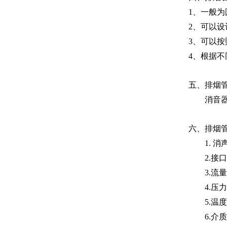
1、一般
2、可以
3、可以
4、根据
五、排烟
消音
六、排烟
1. 
2.接
3.流
4.压
5.温
6.介