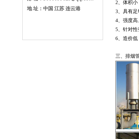
2、体积
地 址：中国 江苏 连云港
3、具有
4、强度
5、针对性
6、造价低
三、排烟