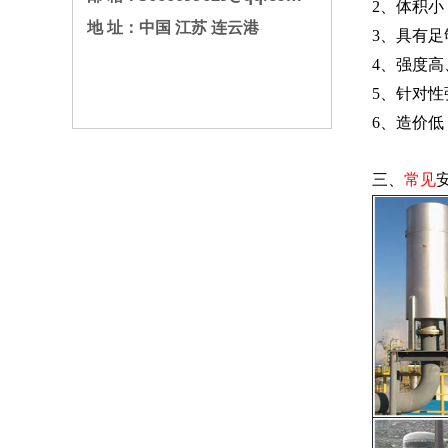
2、体积
地 址：中国 江苏 连云港
3、具有
4、强度
5、针对性
6、造价低
三、
常见