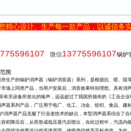
您精心设计、生产每一款产品，以诚信务
775596107
13775596107
微信
锅炉
范围
司所生产的锅炉消声器（锅炉消音器）系列，是根据抗、喷、阻等
于市场上同类产品，当用户安装后，消音效果特别理想。具有消
等有关设备所发出的噪声，远远超过了我国所颁布的《工业企业
消声器系列产品，广泛用于电厂、化工、冶金、纺织、食品、建
炉消声器产品克服了行业老技术的缺点，本型消声器系综合了合
大容积降压后，从而形成低压蒸汽后喷出，在此过程中，汽流内
往会因排汽偏离设计值等诸原因，使噪声仍然高于标准值。为此