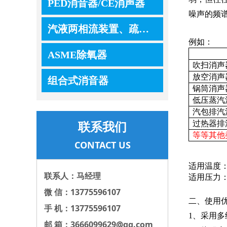
PED消音器/CE消声器
噪声的频
汽液两相流装置、疏水器、控制器、调节器
例如：
ASME除氧器
吹扫消声
放空消声
组合式消音器
锅筒消声
低压蒸汽
汽包排汽
联系我们
过热器排
等等其他
CONTACT US
适用温度
联系人：马经理
适用压力
微 信：13775596107
二、使用
手 机：13775596107
1、采用
邮 箱：3666099629@qq.com