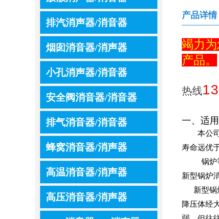
产品详情
排汽消声器/消音器
竭力为
烟囱消音器/消声器
产品。
小孔消声器/消音器
13
热线
安全阀消音器/消音器
一、适用
排气消音器/消音器
本公
蜂窝消音器/消声器
寿命远优
锅炉
高温消音器/消声器
新型锅炉
新型锅
高压消音器/消声器
降压体经
弱，但往