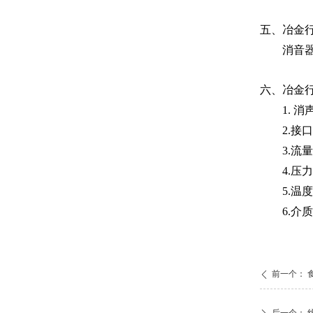
五、冶金
消音
六、冶金
1. 
2.接
3.流
4.压
5.温
6.介
前一个：
ꄴ