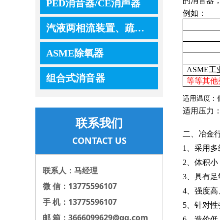
的消音器
PED消音器/CE消声器
例如：
汽液两相流装置、疏水器、控制器、调节器
ASME除氧器
ASME
组合式消音器
等等其他
适用温度：
适用压力
联系我们
二、冶金
CONTACT US
1、采用
2、体积
联系人：马经理
3、具有
微 信：13775596107
4、强度
手 机：13775596107
5、针对性
邮 箱：3666099629@qq.com
6、造价低